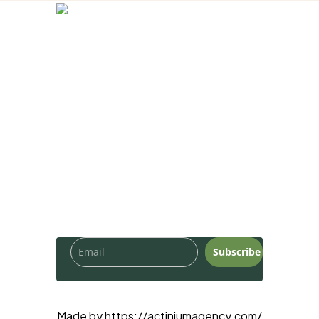
Starvis LUMI TIM iz Niša vaš je pouzdan
partner za nabavku sigurnosne opreme
vrhunskih proizvođača.
Budite u toku sa
najnovijim
trendovima.
Subscribe
©Starvis lumi tim. Sva prava zadržana.
Made by https://actiniumagency.com/