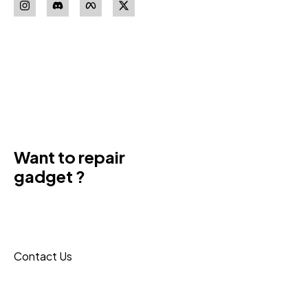
Download our
App
Want to repair
gadget ?
Donec sit amet turpis tincidunt
eros, nam massa leo porta
maecenas reque.
Contact Us
Budite u toku sa
najnovijim