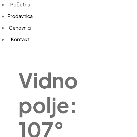
Početna
Prodavnica
Cenovnici
Kontakt
Vidno
polje:
107°