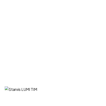
Starvis LUMI TIM iz Niša vaš je
pouzdan partner za nabavku