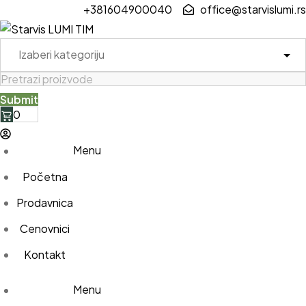
Skip
+381604900040
office@starvislumi.rs
to
content
0
Menu
Početna
Prodavnica
Cenovnici
Kontakt
Menu