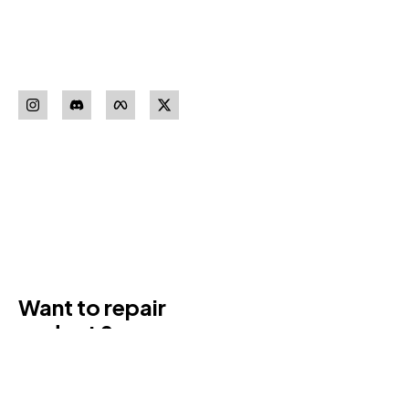
sigurnosne opreme vrhunskih
proizvođača.
Pratite nas
Download our
App
Want to repair
gadget ?
Donec sit amet turpis tincidunt
eros, nam massa leo porta