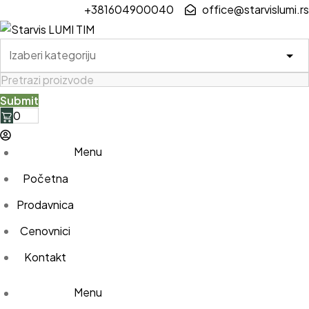
Skip
+381604900040
office@starvislumi.rs
to
content
0
Menu
Početna
Prodavnica
Cenovnici
Kontakt
Menu