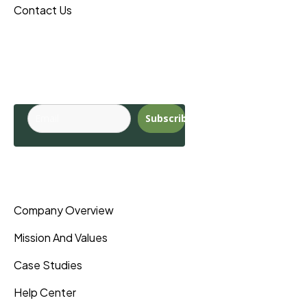
Contact Us
Budite u toku sa
najnovijim
trendovima.
Subscribe
Pages
Company Overview
Mission And Values
Case Studies
Help Center