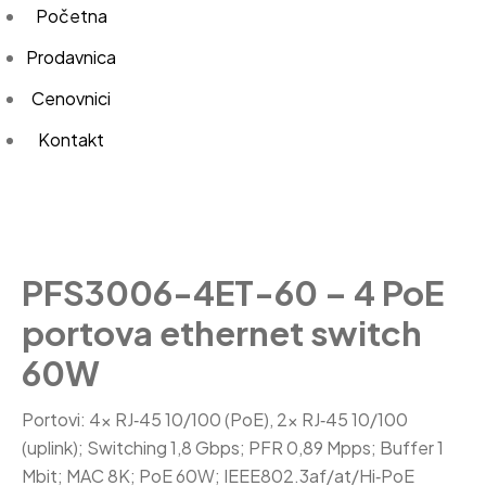
Početna
Prodavnica
Cenovnici
Kontakt
PFS3006-4ET-60 – 4 PoE
portova ethernet switch
60W
Portovi: 4× RJ‑45 10/100 (PoE), 2× RJ‑45 10/100
(uplink); Switching 1,8 Gbps; PFR 0,89 Mpps; Buffer 1
Mbit; MAC 8K; PoE 60W; IEEE802.3af/at/Hi‑PoE