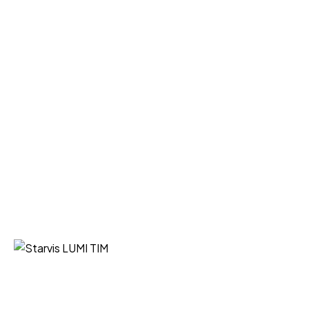
Starvis LUMI TIM iz Niša vaš je
pouzdan partner za nabavku
sigurnosne opreme vrhunskih