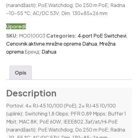
(narandžasti); PoE Watchdog; Do 250 m PoE; Radna
−10–55 °C; AC/DC 53V; Dim. 130×85×26 mm
Uporedi
SKU:
MO010003
Categories:
4‑port PoE Switchevi
,
Cenovnik aktivne mrežne opreme Dahua
,
Mrežna
oprema
Бренд:
Dahua
Opis
Description
Portovi: 4× RJ‑45 10/100 (PoE), 2× RJ‑45 10/100
(uplink); Switching 1,8 Gbps; PFR 0,89 Mpps; Buffer 1
Mbit; MAC 8K; PoE 60W; IEEE802.3af/at/Hi‑PoE
(narandžasti); PoE Watchdog; Do 250 m PoE; Radna
−10–55 °C; AC/DC 53V; Dim. 130×85×26 mm