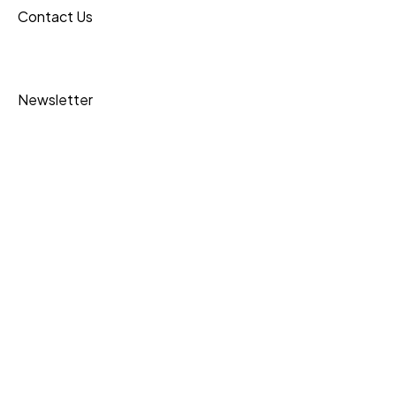
Contact Us
Inner Pages
Newsletter
Special Offers
Become a Partner
Upcoming Events
Testimonial Gallery
Portfolio
Shipping
Financial Reports
Data Protection