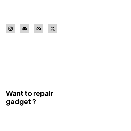
proizvođača.
Pratite nas
Download our
App
Want to repair
gadget ?
Donec sit amet turpis tincidunt
eros, nam massa leo porta
maecenas reque.