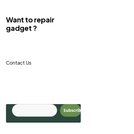
Want to repair
gadget ?
Donec sit amet turpis tincidunt
eros, nam massa leo porta
maecenas reque.
Contact Us
Budite u toku sa
najnovijim
trendovima.
Subscribe
Pages