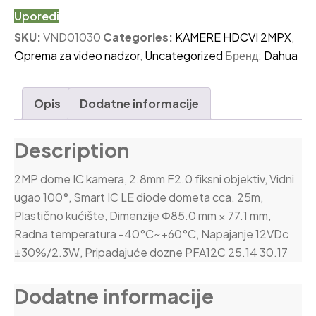
Uporedi
SKU:
VND01030
Categories:
KAMERE HDCVI 2MPX
,
Oprema za video nadzor
,
Uncategorized
Бренд:
Dahua
Opis
Dodatne informacije
Description
2MP dome IC kamera, 2.8mm F2.0 fiksni objektiv, Vidni
ugao 100°, Smart IC LE diode dometa cca. 25m,
Plastično kućište, Dimenzije Φ85.0 mm × 77.1 mm,
Radna temperatura -40°C~+60°C, Napajanje 12VDc
±30%/2.3W, Pripadajuće dozne PFA12C 25.14 30.17
Dodatne informacije