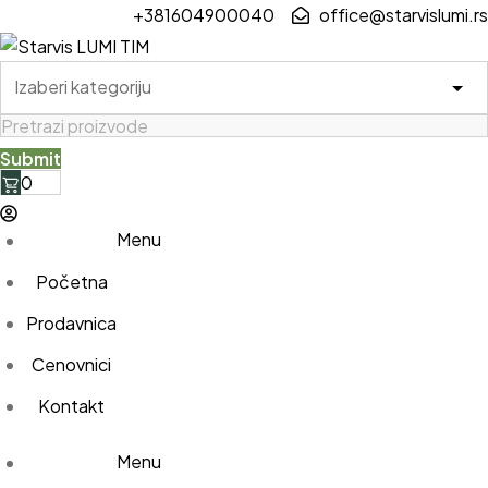
Skip
+381604900040
office@starvislumi.rs
to
content
0
Menu
Početna
Prodavnica
Cenovnici
Kontakt
Menu