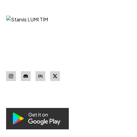
Starvis LUMI TIM iz Niša vaš je
pouzdan partner za nabavku
sigurnosne opreme vrhunskih
proizvođača.
Pratite nas
Download our
App