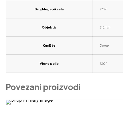
Broj Megapiksela
2MP
Objektiv
2.8mm
Kućište
Dome
Vidno polje
100°
Povezani proizvodi