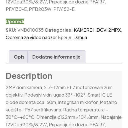
12VDc ±30%/8.2W, Pripadajuće dozne PFA137,
PFA130-E, PFB203W, PFA152-E.
Uporedi
SKU:
VND010035
Categories:
KAMERE HDCVI 2MPX
,
Oprema za video nadzor
Бренд:
Dahua
Opis
Dodatne informacije
Description
2MP dom kamera, 2.7~12mm F1.7 motorizovani zum
objektiv, Podesivi vidni ugao 33°~102°, Smart IC LE
diode dometa cca. 60m, Integrisan mikrofon,Metalno
kućište, IP67 sertifikovana, Radna temperatura –
30°C~+60°C, Dimenzije φ122mm ×104.8mm, Napajanje
12VDc ±30%/8.2W, Pripadajuće dozne PFA137,