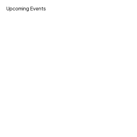
Upcoming Events
Testimonial Gallery
Portfolio
Shipping
Financial Reports
Data Protection
Join Our Community
Download App
Knowledge Base
Current Openings