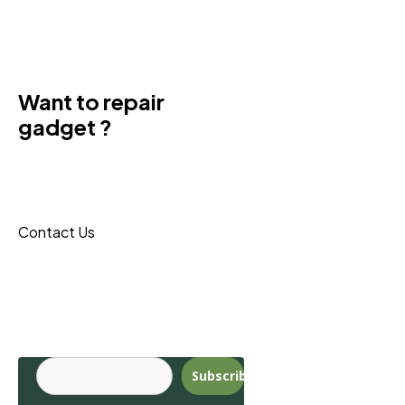
Want to repair
gadget ?
Donec sit amet turpis tincidunt
eros, nam massa leo porta
maecenas reque.
Contact Us
Budite u toku sa
najnovijim
trendovima.
Subscribe