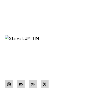
Starvis LUMI TIM iz Niša vaš je
pouzdan partner za nabavku
sigurnosne opreme vrhunskih
proizvođača.
Pratite nas
Download our
App