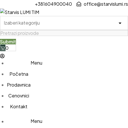
+381604900040
office@starvislumi.rs
0
Menu
Početna
Prodavnica
Cenovnici
Kontakt
Menu